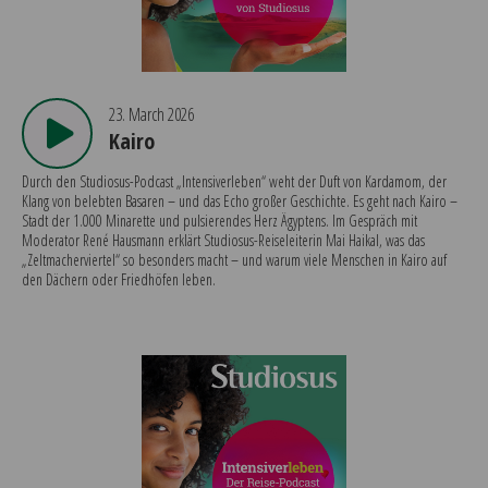
23. March 2026
Kairo
Durch den Studiosus-Podcast „Intensiverleben“ weht der Duft von Kardamom, der
Klang von belebten Basaren – und das Echo großer Geschichte. Es geht nach Kairo –
Stadt der 1.000 Minarette und pulsierendes Herz Ägyptens. Im Gespräch mit
Moderator René Hausmann erklärt Studiosus-Reiseleiterin Mai Haikal, was das
„Zeltmacherviertel“ so besonders macht – und warum viele Menschen in Kairo auf
den Dächern oder Friedhöfen leben.