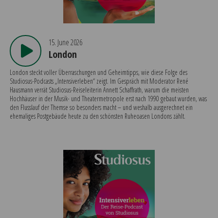
15. June 2026
London
London steckt voller Überraschungen und Geheimtipps, wie diese Folge des
Studiosus-Podcasts „Intensiverleben“ zeigt. Im Gespräch mit Moderator René
Hausmann verrät Studiosus-Reiseleiterin Annett Schaffrath, warum die meisten
Hochhäuser in der Musik- und Theatermetropole erst nach 1990 gebaut wurden, was
den Flusslauf der Themse so besonders macht – und weshalb ausgerechnet ein
ehemaliges Postgebäude heute zu den schönsten Ruheoasen Londons zählt.