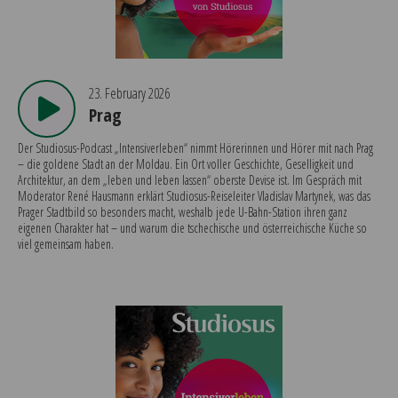
23. February 2026
Prag
Der Studiosus-Podcast „Intensiverleben“ nimmt Hörerinnen und Hörer mit nach Prag
– die goldene Stadt an der Moldau. Ein Ort voller Geschichte, Geselligkeit und
Architektur, an dem „leben und leben lassen“ oberste Devise ist. Im Gespräch mit
Moderator René Hausmann erklärt Studiosus-Reiseleiter Vladislav Martynek, was das
Prager Stadtbild so besonders macht, weshalb jede U-Bahn-Station ihren ganz
eigenen Charakter hat – und warum die tschechische und österreichische Küche so
viel gemeinsam haben.