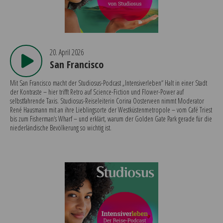
20. April 2026
San Francisco
Mit San Francisco macht der Studiosus-Podcast „Intensiverleben“ Halt in einer Stadt
der Kontraste – hier trifft Retro auf Science-Fiction und Flower-Power auf
selbstfahrende Taxis. Studiosus-Reiseleiterin Corina Oosterveen nimmt Moderator
René Hausmann mit an ihre Lieblingsorte der Westküstenmetropole – vom Café Triest
bis zum Fisherman‘s Wharf – und erklärt, warum der Golden Gate Park gerade für die
niederländische Bevölkerung so wichtig ist.