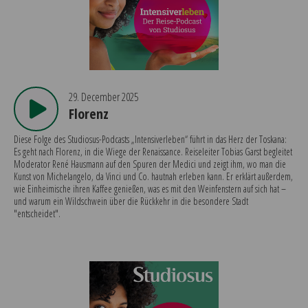
29. December 2025
Florenz
Diese Folge des Studiosus-Podcasts „Intensiverleben“ führt in das Herz der Toskana:
Es geht nach Florenz, in die Wiege der Renaissance. Reiseleiter Tobias Garst begleitet
Moderator René Hausmann auf den Spuren der Medici und zeigt ihm, wo man die
Kunst von Michelangelo, da Vinci und Co. hautnah erleben kann. Er erklärt außerdem,
wie Einheimische ihren Kaffee genießen, was es mit den Weinfenstern auf sich hat –
und warum ein Wildschwein über die Rückkehr in die besondere Stadt
"entscheidet".