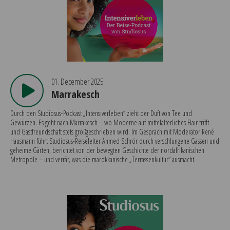
01. December 2025
Marrakesch
Durch den Studiosus-Podcast „Intensiverleben“ zieht der Duft von Tee und
Gewürzen. Es geht nach Marrakesch – wo Moderne auf mittelalterliches Flair trifft
und Gastfreundschaft stets großgeschrieben wird. Im Gespräch mit Moderator René
Hausmann führt Studiosus-Reiseleiter Ahmed Schrör durch verschlungene Gassen und
geheime Gärten, berichtet von der bewegten Geschichte der nordafrikanischen
Metropole – und verrät, was die marokkanische „Terrassenkultur“ ausmacht.