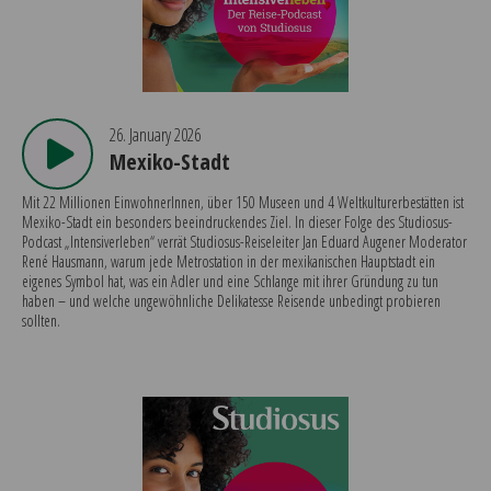
26. January 2026
Mexiko-Stadt
Mit 22 Millionen EinwohnerInnen, über 150 Museen und 4 Weltkulturerbestätten ist
Mexiko-Stadt ein besonders beeindruckendes Ziel. In dieser Folge des Studiosus-
Podcast „Intensiverleben“ verrät Studiosus-Reiseleiter Jan Eduard Augener Moderator
René Hausmann, warum jede Metrostation in der mexikanischen Hauptstadt ein
eigenes Symbol hat, was ein Adler und eine Schlange mit ihrer Gründung zu tun
haben – und welche ungewöhnliche Delikatesse Reisende unbedingt probieren
sollten.