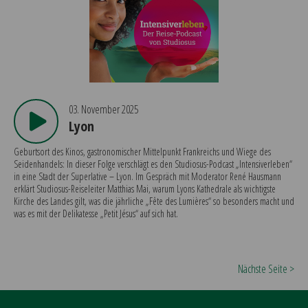
03. November 2025
Lyon
Geburtsort des Kinos, gastronomischer Mittelpunkt Frankreichs und Wiege des
Seidenhandels: In dieser Folge verschlägt es den Studiosus-Podcast „Intensiverleben“
in eine Stadt der Superlative – Lyon. Im Gespräch mit Moderator René Hausmann
erklärt Studiosus-Reiseleiter Matthias Mai, warum Lyons Kathedrale als wichtigste
Kirche des Landes gilt, was die jährliche „Fête des Lumières“ so besonders macht und
was es mit der Delikatesse „Petit Jésus“ auf sich hat.
Nächste Seite >