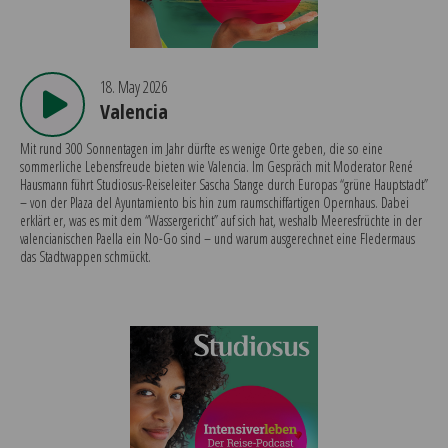
18. May 2026
Valencia
Mit rund 300 Sonnentagen im Jahr dürfte es wenige Orte geben, die so eine
sommerliche Lebensfreude bieten wie Valencia. Im Gespräch mit Moderator René
Hausmann führt Studiosus-Reiseleiter Sascha Stange durch Europas “grüne Hauptstadt”
– von der Plaza del Ayuntamiento bis hin zum raumschiffartigen Opernhaus. Dabei
erklärt er, was es mit dem “Wassergericht” auf sich hat, weshalb Meeresfrüchte in der
valencianischen Paella ein No-Go sind – und warum ausgerechnet eine Fledermaus
das Stadtwappen schmückt.