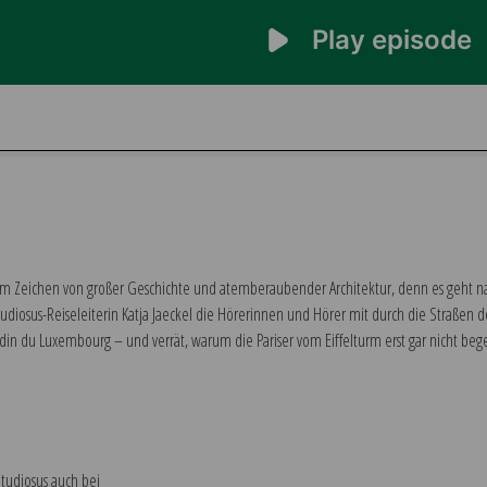
 im Zeichen von großer Geschichte und atemberaubender Architektur, denn es geht nach
osus-Reiseleiterin Katja Jaeckel die Hörerinnen und Hörer mit durch die Straßen d
ardin du Luxembourg – und verrät, warum die Pariser vom Eiffelturm erst gar nicht bege
Studiosus auch bei