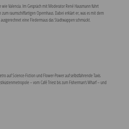
en wie Valencia. Im Gespräch mit Moderator René Hausmann führt
n zum raumschiffartigen Opernhaus. Dabei erklärt er, was es mit dem
rum ausgerechnet eine Fledermaus das Stadtwappen schmückt.
Retro auf Science-Fiction und Flower-Power auf selbstfahrende Taxis.
stküstenmetropole – vom Café Triest bis zum Fisherman‘s Wharf – und