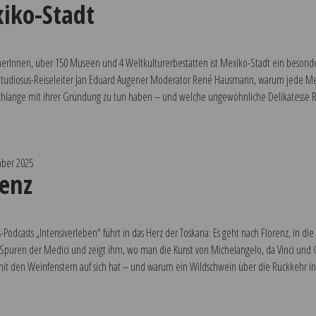
iko-Stadt
erInnen, über 150 Museen und 4 Weltkulturerbestätten ist Mexiko-Stadt ein besonder
 Studiosus-Reiseleiter Jan Eduard Augener Moderator René Hausmann, warum jede Met
chlange mit ihrer Gründung zu tun haben – und welche ungewöhnliche Delikatesse R
ber 2025
renz
-Podcasts „Intensiverleben“ führt in das Herz der Toskana: Es geht nach Florenz, in di
uren der Medici und zeigt ihm, wo man die Kunst von Michelangelo, da Vinci und C
mit den Weinfenstern auf sich hat – und warum ein Wildschwein über die Rückkehr in