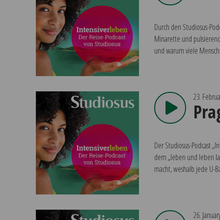
Durch den Studiosus-Podc
Minarette und pulsierend
und warum viele Mensche
23. Februa
Pra
Der Studiosus-Podcast „I
dem „leben und leben las
macht, weshalb jede U-Ba
26. Januar