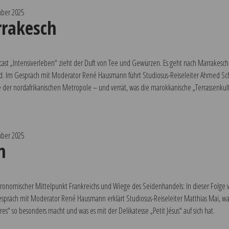
ber 2025
rakesch
st „Intensiverleben“ zieht der Duft von Tee und Gewürzen. Es geht nach Marrakesch –
ird. Im Gespräch mit Moderator René Hausmann führt Studiosus-Reiseleiter Ahmed Sc
der nordafrikanischen Metropole – und verrät, was die marokkanische „Terrassenkul
ber 2025
n
tronomischer Mittelpunkt Frankreichs und Wiege des Seidenhandels: In dieser Folge ve
spräch mit Moderator René Hausmann erklärt Studiosus-Reiseleiter Matthias Mai, waru
res“ so besonders macht und was es mit der Delikatesse „Petit Jésus“ auf sich hat.