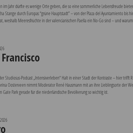
n im Jahr dürfte es wenige Orte geben, die so eine sommerliche Lebensfreude biet
scha Stange durch Europas “grüne Hauptstadt” – von der Plaza del Ayuntamiento bis hi
 hat, weshalb Meeresfrüchte in der valencianischen Paella ein No-Go sind – und wa
026
 Francisco
er Studiosus-Podcast „Intensiverleben“ Halt in einer Stadt der Kontraste – hier trifft 
Corina Oosterveen nimmt Moderator René Hausmann mit an ihre Lieblingsorte der We
 Gate Park gerade für die niederländische Bevölkerung so wichtig ist.
 2026
ro