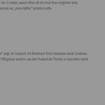
ein. Er erklärt, warum Wien oft mit einer Rose verglichen wird,
mals nur „einen Kaffee“ bestellen sollte.
en“ zeigt. Im Gespräch mit Moderator René Hausmann verrät Studiosus-
h 1990 gebaut wurden, was den Flusslauf der Themse so besonders macht