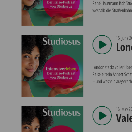
René Hausmann lädt Studio
weshalb die Straßenbahn 
15. June 2
Lon
London steckt voller Übe
Reiseleiterin Annett Sch
– und weshalb ausgerech
18. May 2
Val