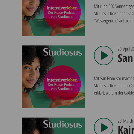
Mit rund 300 Sonnentage
Studiosus-Reiseleiter Sa
“Wassergericht” auf sich
20. April 2
San
Mit San Francisco macht d
Studiosus-Reiseleiterin 
erklärt, warum der Golden
23. March
Kai