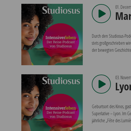
01. Decem
Mar
Durch den Studiosus-Podca
stets großgeschrieben w
der bewegten Geschichte 
03. Novem
Lyo
Geburtsort des Kinos, gas
Superlative – Lyon. Im Ge
jährliche „Fête des Lumiè