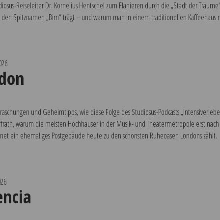
sus-Reiseleiter Dr. Kornelius Hentschel zum Flanieren durch die „Stadt der Träume“ 
den Spitznamen „Bim“ trägt – und warum man in einem traditionellen Kaffeehaus nie
026
don
rraschungen und Geheimtipps, wie diese Folge des Studiosus-Podcasts „Intensiverleb
affrath, warum die meisten Hochhäuser in der Musik- und Theatermetropole erst nac
net ein ehemaliges Postgebäude heute zu den schönsten Ruheoasen Londons zählt.
026
encia