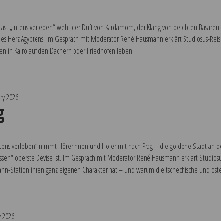
ast „Intensiverleben“ weht der Duft von Kardamom, der Klang von belebten Basaren –
es Herz Ägyptens. Im Gespräch mit Moderator René Hausmann erklärt Studiosus-Reisel
n in Kairo auf den Dächern oder Friedhöfen leben.
ry 2026
g
ntensiverleben“ nimmt Hörerinnen und Hörer mit nach Prag – die goldene Stadt an der 
sen“ oberste Devise ist. Im Gespräch mit Moderator René Hausmann erklärt Studiosus-
hn-Station ihren ganz eigenen Charakter hat – und warum die tschechische und öst
y 2026