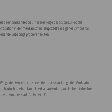
s beeindruckendes Ziel. In dieser Folge des Studiosus-Podcast
rostation in der mexikanischen Hauptstadt ein eigenes Symbol hat,
eisende unbedingt probieren sollten.
e Wiege der Renaissance. Reiseleiter Tobias Garst begleitet Moderator
o. hautnah erleben kann. Er erklärt außerdem, wie Einheimische ihren
 die besondere Stadt "entscheidet".