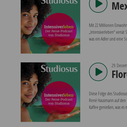
Mex
Mit 22 Millionen Einwohn
„Intensiverleben“ verrät
was ein Adler und eine S
29. Decem
Flo
Diese Folge des Studiosus
René Hausmann auf den Sp
Kaffee genießen, was es 