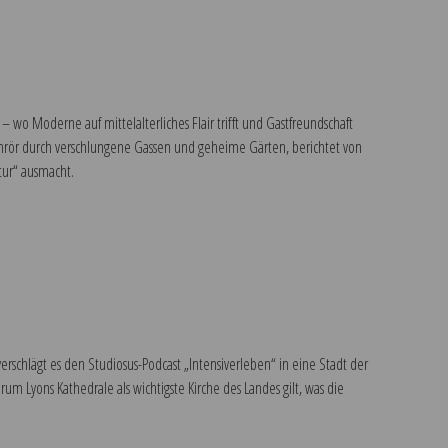
 wo Moderne auf mittelalterliches Flair trifft und Gastfreundschaft
hrör durch verschlungene Gassen und geheime Gärten, berichtet von
tur“ ausmacht.
rschlägt es den Studiosus-Podcast „Intensiverleben“ in eine Stadt der
m Lyons Kathedrale als wichtigste Kirche des Landes gilt, was die