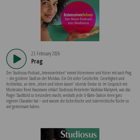
23. February 2026
Prag
Der Studiosus-Podcast „Intensiverleben“ nimmt Hörerinnen und Hörer mit nach Prag
– die goldene Stadt an der Moldau. Ein Ort voller Geschichte, Geselligkeit und
Architektur, an dem „leben und leben lassen“ oberste Devise ist. Im Gespräch mit
Moderator René Hausmann erklärt Studiosus-Reiseleiter Vladislav Martynek, was das
Prager Stadtbild so besonders macht, weshalb jede U-Bahn-Station ihren ganz
eigenen Charakter hat – und warum die tschechische und österreichische Küche so
viel gemeinsam haben.