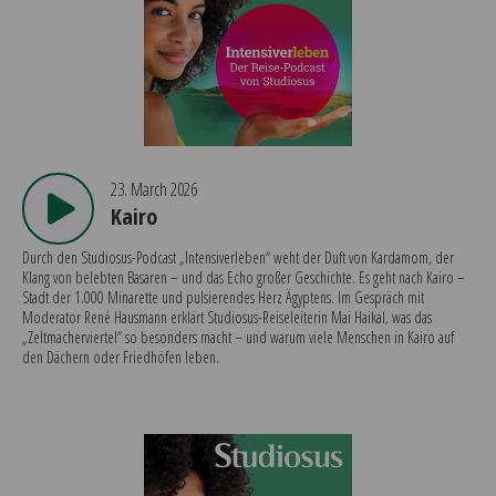
23. March 2026
Kairo
Durch den Studiosus-Podcast „Intensiverleben“ weht der Duft von Kardamom, der
Klang von belebten Basaren – und das Echo großer Geschichte. Es geht nach Kairo –
Stadt der 1.000 Minarette und pulsierendes Herz Ägyptens. Im Gespräch mit
Moderator René Hausmann erklärt Studiosus-Reiseleiterin Mai Haikal, was das
„Zeltmacherviertel“ so besonders macht – und warum viele Menschen in Kairo auf
den Dächern oder Friedhöfen leben.