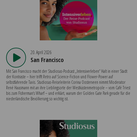
20. April 2026
San Francisco
Mit San Francisco macht der Studiosus-Podcast „Intensiverleben“ Halt in einer Stadt
der Kontraste – hier trifft Retro auf Science-Fiction und Flower-Power auf
selbstfahrende Taxis. Studiosus-Reiseleiterin Corina Oosterveen nimmt Moderator
René Hausmann mit an ihre Lieblingsorte der Westküstenmetropole – vom Café Triest
bis zum Fisherman‘s Wharf – und erklärt, warum der Golden Gate Park gerade für die
niederländische Bevölkerung so wichtig ist.