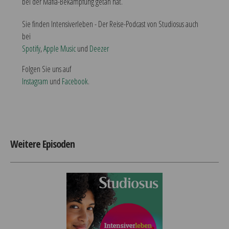
bei der Mafia-Bekämpfung getan hat.
Sie finden Intensiverleben - Der Reise-Podcast von Studiosus auch
bei
Spotify
,
Apple Music
und
Deezer
Folgen Sie uns auf
Instagram
und
Facebook
.
Weitere Episoden