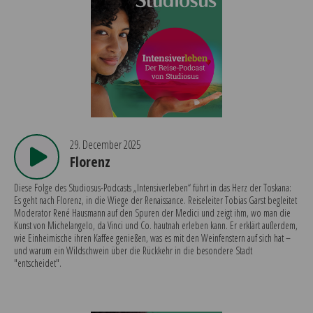
29. December 2025
Florenz
Diese Folge des Studiosus-Podcasts „Intensiverleben“ führt in das Herz der Toskana:
Es geht nach Florenz, in die Wiege der Renaissance. Reiseleiter Tobias Garst begleitet
Moderator René Hausmann auf den Spuren der Medici und zeigt ihm, wo man die
Kunst von Michelangelo, da Vinci und Co. hautnah erleben kann. Er erklärt außerdem,
wie Einheimische ihren Kaffee genießen, was es mit den Weinfenstern auf sich hat –
und warum ein Wildschwein über die Rückkehr in die besondere Stadt
"entscheidet".