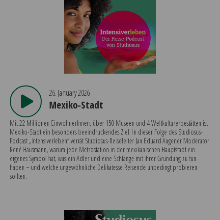
26. January 2026
Mexiko-Stadt
Mit 22 Millionen EinwohnerInnen, über 150 Museen und 4 Weltkulturerbestätten ist
Mexiko-Stadt ein besonders beeindruckendes Ziel. In dieser Folge des Studiosus-
Podcast „Intensiverleben“ verrät Studiosus-Reiseleiter Jan Eduard Augener Moderator
René Hausmann, warum jede Metrostation in der mexikanischen Hauptstadt ein
eigenes Symbol hat, was ein Adler und eine Schlange mit ihrer Gründung zu tun
haben – und welche ungewöhnliche Delikatesse Reisende unbedingt probieren
sollten.