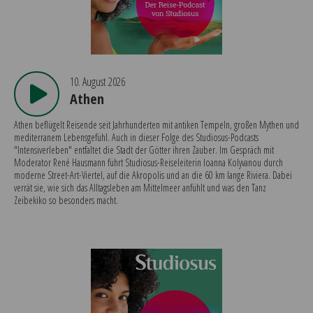
10. August 2026
Athen
Athen beflügelt Reisende seit Jahrhunderten mit antiken Tempeln, großen Mythen und
mediterranem Lebensgefühl. Auch in dieser Folge des Studiosus-Podcasts
"Intensiverleben" entfaltet die Stadt der Götter ihren Zauber. Im Gespräch mit
Moderator René Hausmann führt Studiosus-Reiseleiterin Ioanna Kolyvanou durch
moderne Street-Art-Viertel, auf die Akropolis und an die 60 km lange Riviera. Dabei
verrät sie, wie sich das Alltagsleben am Mittelmeer anfühlt und was den Tanz
Zeibekiko so besonders macht.