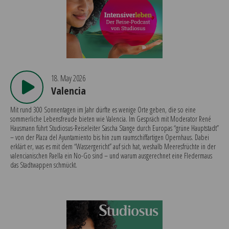
18. May 2026
Valencia
Mit rund 300 Sonnentagen im Jahr dürfte es wenige Orte geben, die so eine
sommerliche Lebensfreude bieten wie Valencia. Im Gespräch mit Moderator René
Hausmann führt Studiosus-Reiseleiter Sascha Stange durch Europas “grüne Hauptstadt”
– von der Plaza del Ayuntamiento bis hin zum raumschiffartigen Opernhaus. Dabei
erklärt er, was es mit dem “Wassergericht” auf sich hat, weshalb Meeresfrüchte in der
valencianischen Paella ein No-Go sind – und warum ausgerechnet eine Fledermaus
das Stadtwappen schmückt.