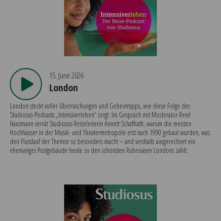
15. June 2026
London
London steckt voller Überraschungen und Geheimtipps, wie diese Folge des
Studiosus-Podcasts „Intensiverleben“ zeigt. Im Gespräch mit Moderator René
Hausmann verrät Studiosus-Reiseleiterin Annett Schaffrath, warum die meisten
Hochhäuser in der Musik- und Theatermetropole erst nach 1990 gebaut wurden, was
den Flusslauf der Themse so besonders macht – und weshalb ausgerechnet ein
ehemaliges Postgebäude heute zu den schönsten Ruheoasen Londons zählt.