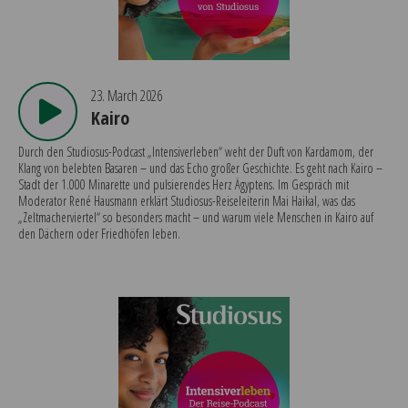
23. March 2026
Kairo
Durch den Studiosus-Podcast „Intensiverleben“ weht der Duft von Kardamom, der
Klang von belebten Basaren – und das Echo großer Geschichte. Es geht nach Kairo –
Stadt der 1.000 Minarette und pulsierendes Herz Ägyptens. Im Gespräch mit
Moderator René Hausmann erklärt Studiosus-Reiseleiterin Mai Haikal, was das
„Zeltmacherviertel“ so besonders macht – und warum viele Menschen in Kairo auf
den Dächern oder Friedhöfen leben.