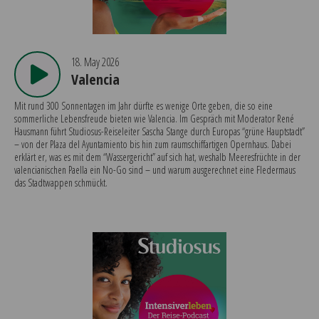
18. May 2026
Valencia
Mit rund 300 Sonnentagen im Jahr dürfte es wenige Orte geben, die so eine
sommerliche Lebensfreude bieten wie Valencia. Im Gespräch mit Moderator René
Hausmann führt Studiosus-Reiseleiter Sascha Stange durch Europas “grüne Hauptstadt”
– von der Plaza del Ayuntamiento bis hin zum raumschiffartigen Opernhaus. Dabei
erklärt er, was es mit dem “Wassergericht” auf sich hat, weshalb Meeresfrüchte in der
valencianischen Paella ein No-Go sind – und warum ausgerechnet eine Fledermaus
das Stadtwappen schmückt.