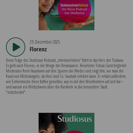
29. December 2025
Florenz
Diese Folge des Studiosus-Podcasts „Intensiverleben“ führt in das Herz der Toskana:
Es geht nach Florenz, in die Wiege der Renaissance. Reiseleiter Tobias Garst begleitet
Moderator René Hausmann auf den Spuren der Medici und zeigt ihm, wo man die
Kunst von Michelangelo, da Vinci und Co. hautnah erleben kann. Er erklärt außerdem,
wie Einheimische ihren Kaffee genießen, was es mit den Weinfenstern auf sich hat –
und warum ein Wildschwein über die Rückkehr in die besondere Stadt
"entscheidet".