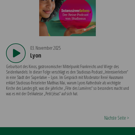
03. November 2025
Lyon
Geburtsort des Kinos, gastronomischer Mittelpunkt Frankreichs und Wiege des
Seidenhandels: In dieser Folge verschlägt es den Studiosus-Podcast „Intensiverleben“
in eine Stadt der Superlative – Lyon. Im Gespräch mit Moderator René Hausmann
erklärt Studiosus-Reiseleiter Matthias Mai, warum Lyons Kathedrale als wichtigste
Kirche des Landes gilt, was die jährliche „Fête des Lumières“ so besonders macht und
was es mit der Delikatesse „Petit Jésus“ auf sich hat.
Nächste Seite >