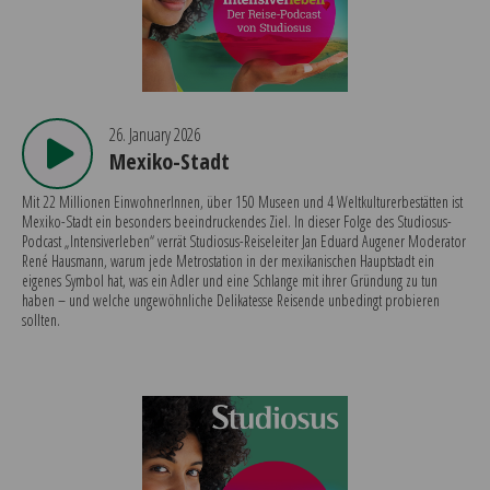
26. January 2026
Mexiko-Stadt
Mit 22 Millionen EinwohnerInnen, über 150 Museen und 4 Weltkulturerbestätten ist
Mexiko-Stadt ein besonders beeindruckendes Ziel. In dieser Folge des Studiosus-
Podcast „Intensiverleben“ verrät Studiosus-Reiseleiter Jan Eduard Augener Moderator
René Hausmann, warum jede Metrostation in der mexikanischen Hauptstadt ein
eigenes Symbol hat, was ein Adler und eine Schlange mit ihrer Gründung zu tun
haben – und welche ungewöhnliche Delikatesse Reisende unbedingt probieren
sollten.