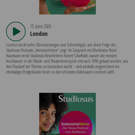
15. June 2026
London
London steckt voller Überraschungen und Geheimtipps, wie diese Folge des
Studiosus-Podcasts „Intensiverleben“ zeigt. Im Gespräch mit Moderator René
Hausmann verrät Studiosus-Reiseleiterin Annett Schaffrath, warum die meisten
Hochhäuser in der Musik- und Theatermetropole erst nach 1990 gebaut wurden, was
den Flusslauf der Themse so besonders macht – und weshalb ausgerechnet ein
ehemaliges Postgebäude heute zu den schönsten Ruheoasen Londons zählt.